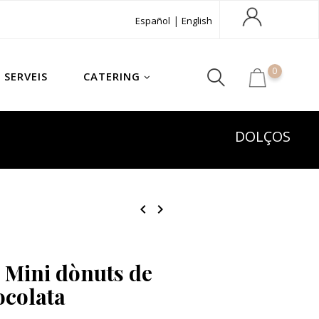
|
Español
English
0
SERVEIS
CATERING
DOLÇOS
chevron_left
chevron_right
. Mini dònuts de
ocolata