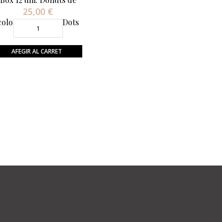
25,00 €
Preu
colores Fancy MixDots
AFEGIR AL CARRET
Moncho's Group