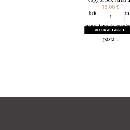
18,00 €
Preu
brioixeria [croissant
napolitana de xocolat
AFEGIR AL CARRET
pasta...
Guia de Compra