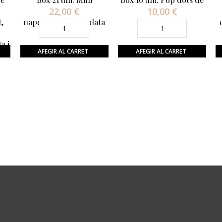
22,00 €
Preu
10,00 €
Preu
,
napolitana de xocolata
chocolate
a i
AFEGIR AL CARRET
AFEGIR AL CARRET
Avís Legal
Personal info